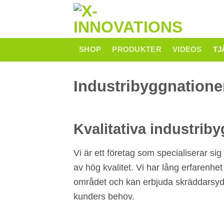
Skip
to
content
SHOP
PRODUKTER
VIDEOS
TJ
Industribyggnatione
Kvalitativa industrib
Vi är ett företag som specialiserar si
av hög kvalitet. Vi har lång erfarenh
området och kan erbjuda skräddarsydd
kunders behov.