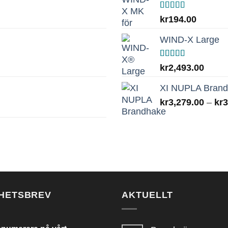
Betygsatt
kr
194.00
5.00
av 5
WIND-X Large
Betygsatt
kr
2,493.00
5.00
av 5
XI NUPLA Bran
kr
3,279.00
–
kr
3
HETSBREV
AKTUELLT