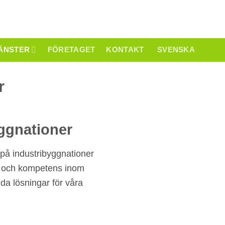
ÄNSTER
FÖRETAGET
KONTAKT
SVENSKA
r
yggnationer
g på industribyggnationer
et och kompetens inom
a lösningar för våra