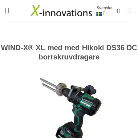
Skip
Svenska
to
content
WIND-X® XL med med Hikoki DS36 DC
borrskruvdragare