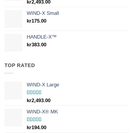
Betygsatt
kr
2,493.00
5.00
av 5
WIND-X Small
kr
175.00
HANDLE-X™
kr
383.00
TOP RATED
WIND-X Large
Betygsatt
kr
2,493.00
5.00
av 5
WIND-X® MK
Betygsatt
kr
194.00
5.00
av 5