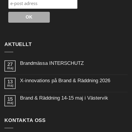
AKTUELLT
Brandmässa INTERSCHUTZ
27
maj
Inga
kommentarer
till
X‑innovations på Brand & Räddning 2026
13
Brandmässa
maj
INTERSCHUTZ
Inga
kommentarer
till
Brand & Räddning 14-15 maj i Västervik
15
X‑innovations
maj
på
Inga
Brand
kommentarer
&
till
Räddning
Brand
KONTAKTA OSS
2026
&
Räddning
14-