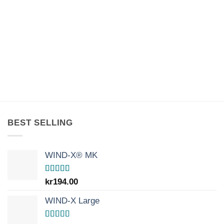
BEST SELLING
WIND-X® MK
Betygsatt
kr
194.00
5.00
av 5
WIND-X Large